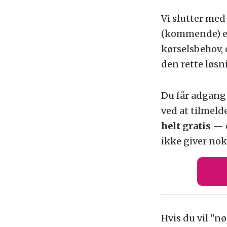
Vi slutter med 
(kommende) elb
kørselsbehov, 
den rette løsn
Du får adgang 
ved at tilmel
helt gratis
— d
ikke giver nok
Hvis du vil "n