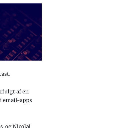
cast.
rfulgt af en
 i email-apps
, og Nicolai