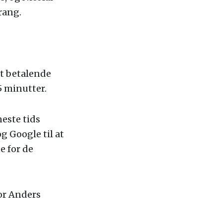
rang.
dt betalende
 minutter.
neste tids
g Google til at
e for de
or Anders