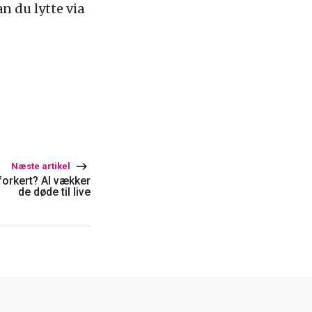
an du lytte via
Næste artikel
forkert? AI vækker
de døde til live