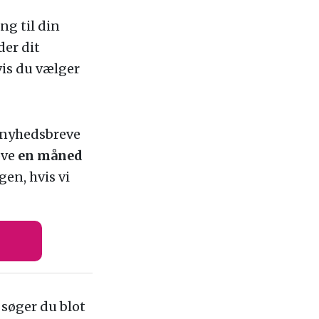
ng til din
der dit
vis du vælger
s nyhedsbreve
øve
en måned
gen, hvis vi
 søger du blot