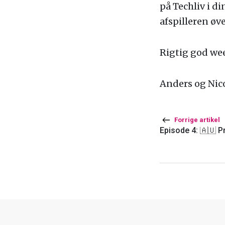
på Techliv i d
afspilleren øve
Rigtig god we
Anders og Nic
Forrige artikel
Episode 4: 🇦🇺 Pr