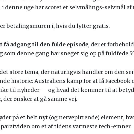
an i denne uge har scoret et selvmålings-selvmål af 
er betalingsmuren i, hvis du lytter gratis.
 få adgang til den fulde episode
, der er forbehol
 som denne gang har sneget sig op på fuldfede 55
 det store tema, der naturligvis handler om den se
de historie: Australiens kamp for at få Facebook o
linke til nyheder — og hvad det kommer til at betyd
 der ønsker at gå samme vej.
der på et helt nyt (og nervepirrende) element, hv
s paratviden om et af tidens varmeste tech-emner.