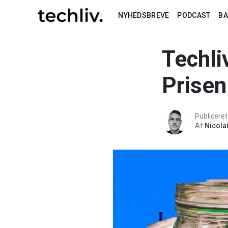
NYHEDSBREVE
PODCAST
B
Techli
Prisen 
Publiceret
Af
Nicola