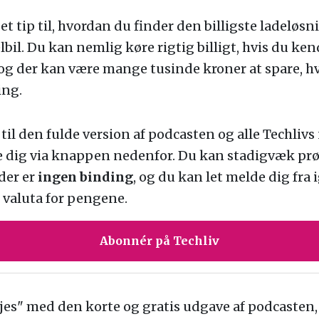
et tip til, hvordan du finder den billigste ladeløsni
il. Du kan nemlig køre rigtig billigt, hvis du ken
og der kan være mange tusinde kroner at spare, h
ing.
til den fulde version af podcasten og alle Techliv
de dig via knappen nedenfor. Du kan stadigvæk pr
er er
ingen binding
, og du kan let melde dig fra i
 valuta for pengene.
Abonnér på Techliv
øjes" med den korte og gratis udgave af podcasten,