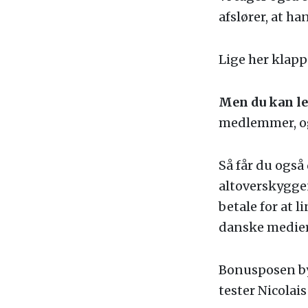
afslører, at h
Lige her klapp
Men du kan let
medlemmer, og
Så får du også
altoverskyggen
betale for at 
danske medier,
Bonusposen by
tester Nicolai