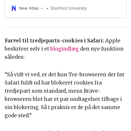
something you’d wear down to the park for a jog, but it
New Atlas
Stanford University
could eventually find use as a form of last-mile
transportation.
Farvel til tredjeparts-cookies i Safari:
Apple
beskriver selv i et
blogindlæg
den nye funktion
således:
“Så vidt vi ved, er det kun Tor-browseren der før
Safari fuldt ud har blokeret cookies fra
tredjepart som standard, mens Brave-
browseren blot har et par undtagelser tilbage i
sin blokering. Så i praksis er de på det samme
gode sted.”