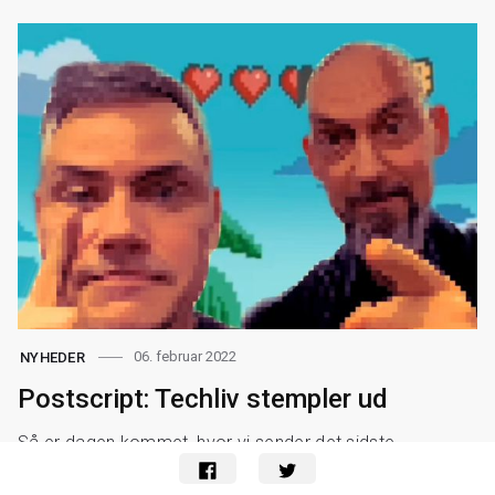
06. februar 2022
NYHEDER
Postscript: Techliv stempler ud
Så er dagen kommet, hvor vi sender det sidste
nyhedsbrev ud fra Techliv — og hvor vi forsøger at samle
trådene fra de to år, vi har været i luften. Vi bukker endnu