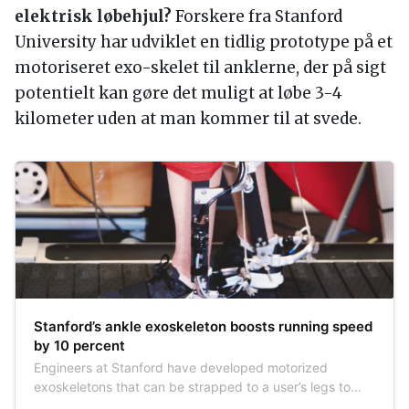
elektrisk løbehjul?
Forskere fra Stanford
University har udviklet en tidlig prototype på et
motoriseret exo-skelet til anklerne, der på sigt
potentielt kan gøre det muligt at løbe 3-4
kilometer uden at man kommer til at svede.
Stanford’s ankle exoskeleton boosts running speed
by 10 percent
Engineers at Stanford have developed motorized
exoskeletons that can be strapped to a user’s legs to
make running easier. In its current form it might not be