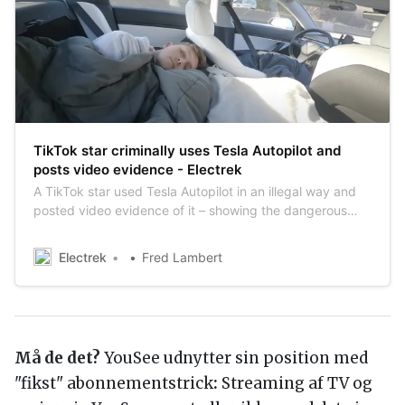
TikTok star criminally uses Tesla Autopilot and
posts video evidence - Electrek
A TikTok star used Tesla Autopilot in an illegal way and
posted video evidence of it – showing the dangerous
normalizing of abusing the feature. To top it off, the
young man’s mother was helping him film the whole
Electrek
Fred Lambert
thing. Tesla Autopilot Tesla Autopilot is a term to englobe
several automated driver a…
Må de det?
YouSee udnytter sin position med
"fikst" abonnementstrick
:
Streaming af TV og