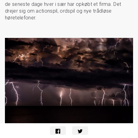
de seneste dage hver i sær har opkøbt et firma. Det
drejer sig om actionspil, ordspil og nye trådløse
høretelefoner.
31. januar 2022
NYHEDER