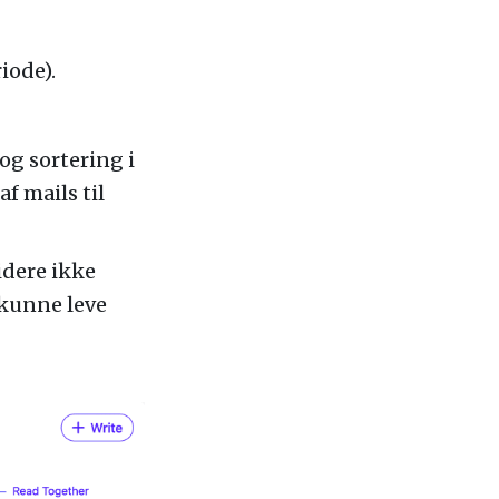
iode).
g sortering i
f mails til
idere ikke
 kunne leve