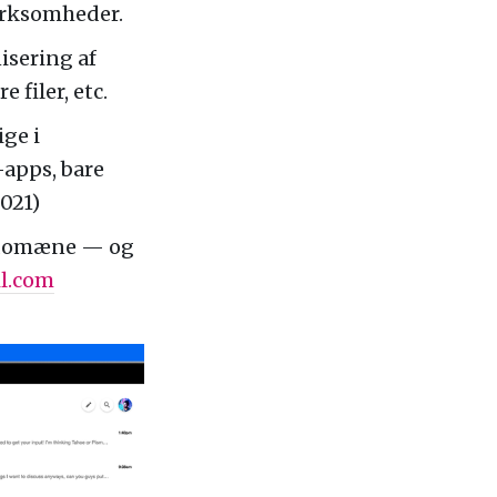
 virksomheder.
isering af
 filer, etc.
ige i
apps, bare
021)
t domæne — og
l.com