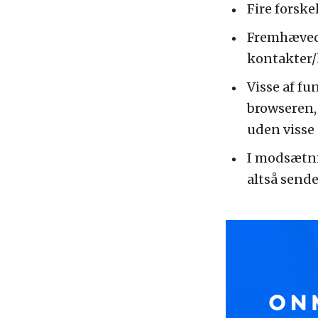
Fire forske
Fremhævede
kontakter/k
Visse af fu
browseren,
uden visse
I modsætni
altså sende