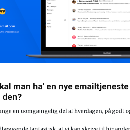
kal man ha’ en nye emailtjeneste 
r den?
mange en uomgængelig del af hverdagen, på godt o
dlæggende fantastisk, at vi kan skrive til hinande