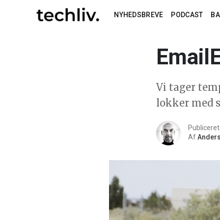
NYHEDSBREVE
PODCAST
B
Email
Vi tager tem
lokker med s
Publicere
Af
Anders