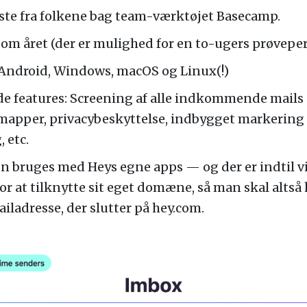
ste fra folkene bag team-værktøjet Basecamp.
om året (der er mulighed for en to-ugers prøveper
, Android, Windows, macOS og Linux(!)
 features: Screening af alle indkommende mails o
mapper, privacybeskyttelse, indbygget markering a
 etc.
n bruges med Heys egne apps — og der er indtil v
r at tilknytte sit eget domæne, så man skal altså
ladresse, der slutter på hey.com.