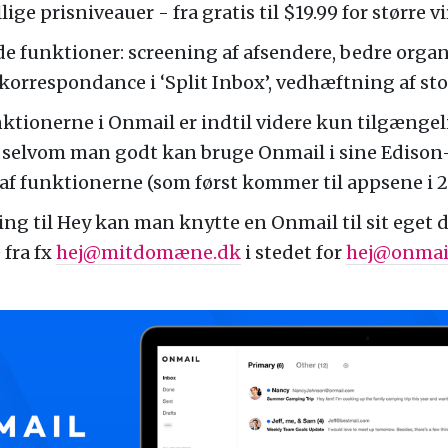
llige prisniveauer - fra gratis til $19.99 for større
 funktioner: screening af afsendere, bedre organ
orrespondance i ‘Split Inbox’, vedhæftning af store
nktionerne i Onmail er indtil videre kun tilgængel
 selvom man godt kan bruge Onmail i sine Edison-
 af funktionerne (som først kommer til appsene i 2
ng til Hey kan man knytte en Onmail til sit ege
 fra fx
hej@mitdomæne.dk
i stedet for
hej@onmai