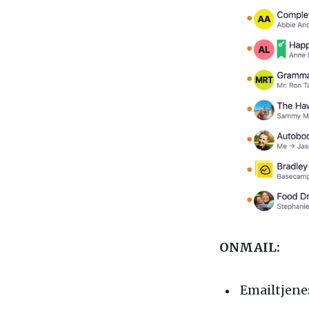
ONMAIL:
Emailtjenes