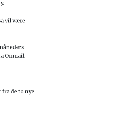
y.
å vil være
r måneders
ra Onmail.
fra de to nye