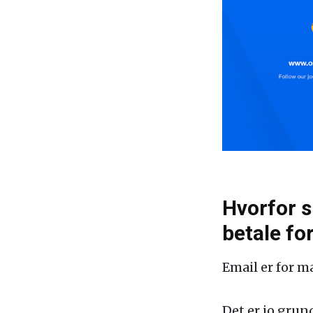
Hvorfor s
betale fo
Email er for 
Det er jo grun