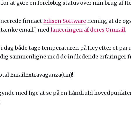
or at gøre en foreløbig status over min brug af He
ncerede firmaet
Edison Software
nemlig, at de ogs
entænke email", med
lanceringen af deres Onmail
.
 i dag både tage temperaturen på Hey efter et pa
idig sammenligne med de indledende erfaringer f
total EmailExtravaganza(tm)!
gynde med lige at se på en håndfuld hovedpunkter 
.