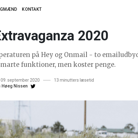
AGMÆND
KONTAKT
Extravaganza 2020
peraturen på Hey og Onmail - to emailudbyd
marte funktioner, men koster penge.
t 09. september 2020
13 minutters læsetid
 Høeg Nissen