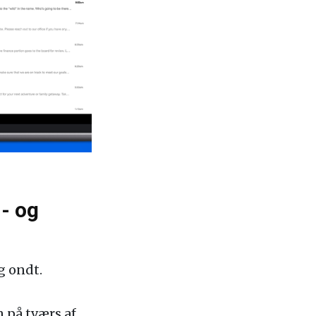
- og
g ondt.
n på tværs af