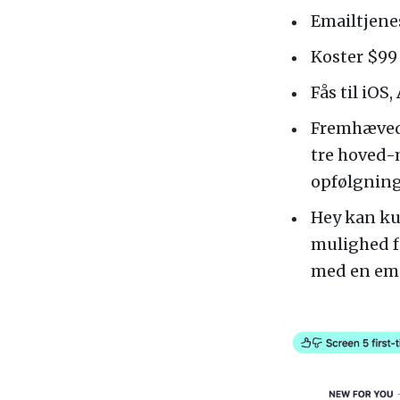
Emailtjene
Koster $99 
Fås til iOS
Fremhævede
tre hoved-
opfølgning,
Hey kan ku
mulighed fo
med en emai