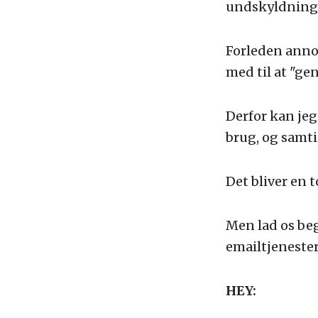
undskyldning f
Forleden anno
med til at "g
Derfor kan jeg
brug, og samt
Det bliver en 
Men lad os be
emailtjenester
HEY: