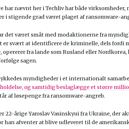
re har nævnt her i Techliv har både virksomheder
er i stigende grad været plaget af ransomware-an
ar det været småt med modaktionerne fra myndig
t er svært at identificere de kriminelle, dels fordi
 opererer fra lande som Rusland eller Nordkorea, 
forfølge sagen.
lykkedes myndigheder i et internationalt samarbe
holdelse, og samtidig beslaglægge et større milli
står af løsepenge fra ransomware-angreb.
r 22-årige Yaroslav Vasinskyui fra Ukraine, der a
vor han afventer at blive udleveret til de amerikans