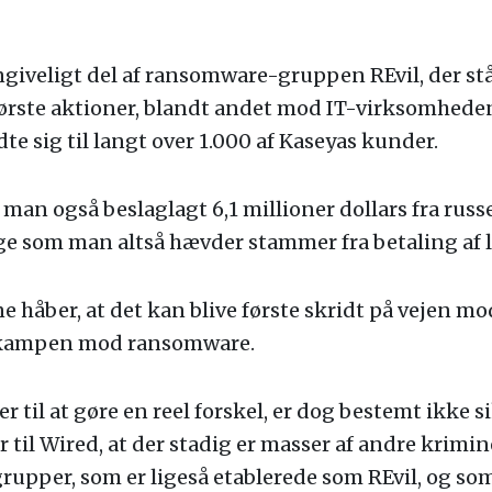
ngiveligt del af ransomware-gruppen REvil, der st
tørste aktioner, blandt andet mod IT-virksomhede
te sig til langt over 1.000 af Kaseyas kunder.
man også beslaglagt 6,1 millioner dollars fra rus
ge som man altså hævder stammer fra betaling af 
håber, at det kan blive første skridt på vejen mod
i kampen mod ransomware.
til at gøre en reel forskel, er dog bestemt ikke si
r til Wired, at der stadig er masser af andre krimin
pper, som er ligeså etablerede som REvil, og som 