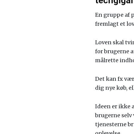
techgigan
En gruppe af p
fremlagt et lo
Loven skal tvi
for brugerne a
målrette indho
Det kan fx vær
dig nye køb, el
Ideen er ikke 
brugerne selv 
tjenesterne br
oplevelse.