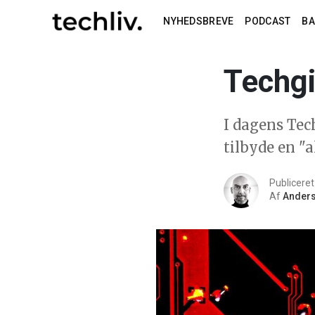
NYHEDSBREVE
PODCAST
B
Techgi
I dagens Tech
tilbyde en "a
Publicere
Af
Anders