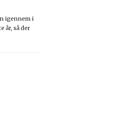
ven igennem i
 år, så der