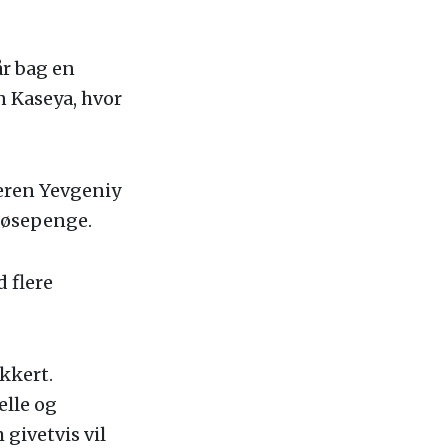
år bag en
n Kaseya, hvor
seren Yevgeniy
løsepenge.
 flere
kkert.
elle og
givetvis vil