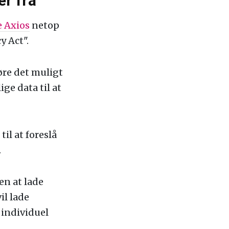
er fra
e Axios
netop
y Act".
øre det muligt
ge data til at
il at foreslå
.
en at lade
il lade
 individuel