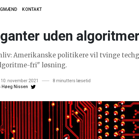
AGMÆND
KONTAKT
ganter uden algoritme
liv: Amerikanske politikere vil tvinge techg
lgoritme-fri" løsning.
t 10. november 2021
8 minutters læsetid
 Høeg Nissen