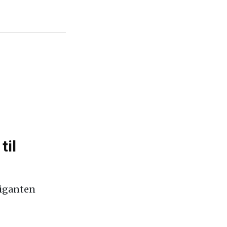
til
giganten