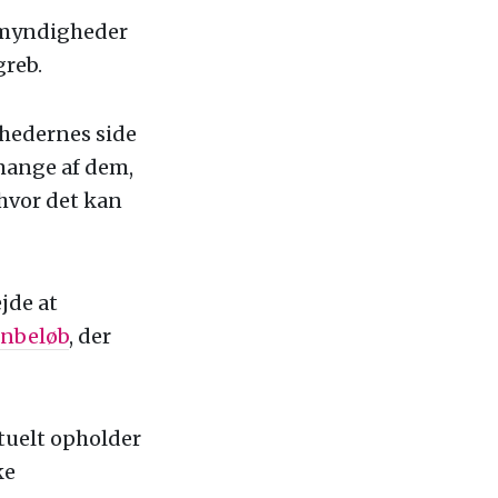
, myndigheder
greb.
hedernes side
 mange af dem,
hvor det kan
jde at
onbeløb
, der
ktuelt opholder
ke