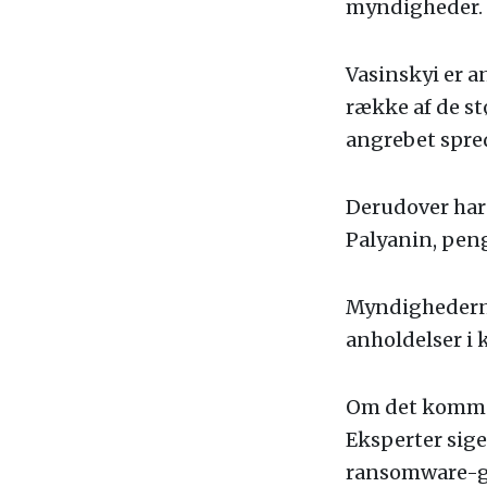
myndigheder.
Vasinskyi er a
række af de s
angrebet spred
Derudover har 
Palyanin, pen
Myndighederne 
anholdelser 
Om det kommer 
Eksperter sige
ransomware-gru