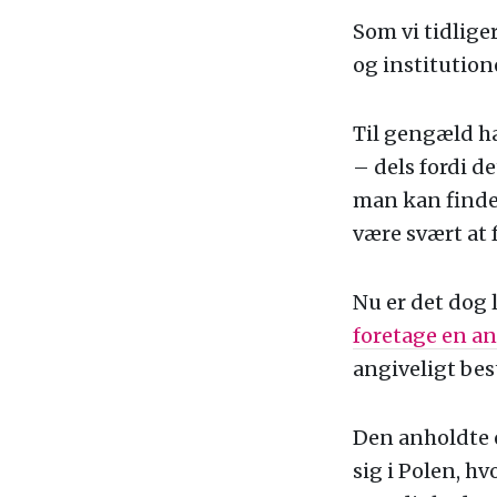
Som vi tidlige
og institution
Til gengæld h
– dels fordi de
man kan finde,
være svært at 
Nu er det dog 
foretage en an
angiveligt be
Den anholdte e
sig i Polen, h