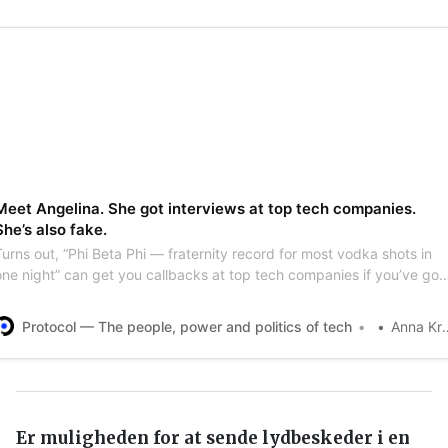
Meet Angelina. She got interviews at top tech companies.
She’s also fake.
urns out, “Phi Beta Phi — fraternity record for most vodka shots in
one night” can get you callbacks at top tech companies if you’ve got
the right resume.
Protocol — The people, power and politics of tech
Anna Kramer
Er muligheden for at sende lydbeskeder i en