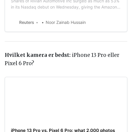
Shares of Rivian Automotive Inc surged as much as 53%
in its Nasdaq debut on Wednesday, giving the Amazon-
backed electric vehicle maker a market valuation of
more than $100 billion after the world’s biggest initial
Reuters
Noor Zainab Hussain
public offering this year.
Hvilket kamera er bedst:
iPhone 13 Pro eller
Pixel 6 Pro?
iPhone 13 Pro vs. Pixel 6 Pro: what 2,000 photos