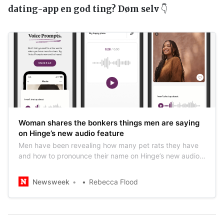
dating-app en god ting? Døm selv
👇
Woman shares the bonkers things men are saying
on Hinge’s new audio feature
Men have been revealing how many pet rats they have
and how to pronounce their name on Hinge’s new audio
feature.
Newsweek
Rebecca Flood