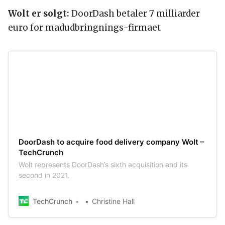
Wolt er solgt:
DoorDash betaler 7 milliarder
euro for madudbringnings-firmaet
DoorDash to acquire food delivery company Wolt –
TechCrunch
Wolt represents DoorDash’s sixth acquisition and its
second in 2021.
TechCrunch
Christine Hall