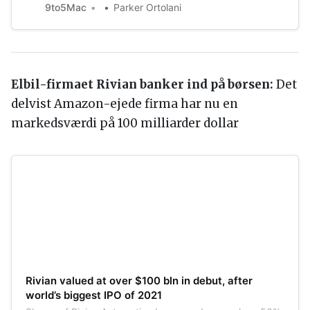
The concept shows both the external design as well as
9to5Mac
Parker Ortolani
the interior of the car. The model explains design
decisions using helpful notes th…
Elbil-firmaet Rivian banker ind på børsen:
Det
delvist Amazon-ejede firma har nu en
markedsværdi på 100 milliarder dollar
Rivian valued at over $100 bln in debut, after
world’s biggest IPO of 2021