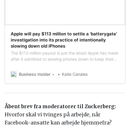
Apple indgår forlig i 'batterygate':
113
millioner dollars koster det, at Apple forsøgte
at undgå at telefoner med slidte batterier
pludselig lukkede ned
Apple will pay $113 million to settle a ‘batterygate’
investigation into its practice of intentionally
slowing down old iPhones