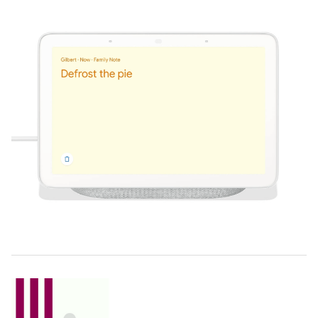
muligheder, der er tiltænkt familien.
Blandt andet kan man nu også tilføje små
digitale Post It-notes på skærmen af en Nest
Hub, så man kan minde ungerne om at hænge
tøj op eller købe ind, eller hvad man nu måtte
ønske sig.
Hvad skulle vi dog gøre uden teknologi.