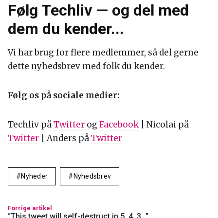
200 Facebook Moderators Tell Zuckerberg They
Are Being Forced Work In Covid-19 ‘Hot Zone’
While Facebook employees are allowed to work from
home till July, some third-party contractors who handle
content moderation have been asked to return to their
offices.
Forbes
Siladitya Ray
Følg Techliv — og del med
dem du kender...
Vi har brug for flere medlemmer, så del gerne
dette nyhedsbrev med folk du kender.