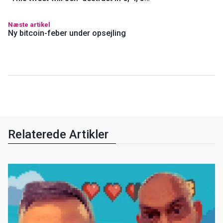
Følg os på sociale medier:
Techliv på
Twitter
og
Facebook
| Nicolai på
Twitter
| Anders på
Twitter
Nyheder
Nyhedsbrev
Forrige artikel
“This tweet will self-destruct in 5, 4, 3…”
Næste artikel
Ny bitcoin-feber under opsejling