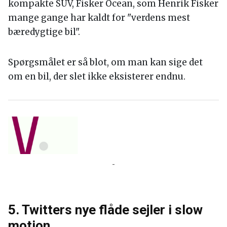
bestilt
300 nye elbiler
til levering i 2022. Men de
nye taxaer skal hverken komme fra Tesla, Kia,
Volkswagen eller andre mærker, der har en elbil
på markedet.
Nej, de har bestilt elbilerne hos danske Henrik
Fiskers californiske bilfirma, der blot hedder
Fisker
.
Der er mere præcist tale om 300 udgaver af den
kompakte SUV, Fisker Ocean, som Henrik Fisker
mange gange har kaldt for "verdens mest
bæredygtige bil".
Spørgsmålet er så blot, om man kan sige det
om en bil, der slet ikke eksisterer endnu.