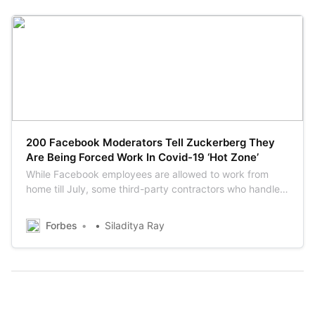
The $113 million payout is just the latest Apple has made
after it admitted to slowing phones down to keep their
old batteries from shutting them off.
Business Insider
Katie Canales
Åbent brev fra moderatorer til Zuckerberg:
Hvorfor skal vi tvinges på arbejde, når
Facebook-ansatte kan arbejde hjemmefra?