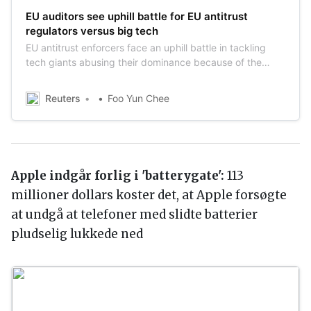
EU mangler værktøjer til at regulere Big Tech
EU auditors see uphill battle for EU antitrust
regulators versus big tech
EU antitrust enforcers face an uphill battle in tackling
tech giants abusing their dominance because of the
difficulty of finding remedies, the EU’s budget watchdog
said on Thursday in its first audit of the regulators.
Reuters
Foo Yun Chee