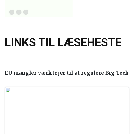
We love that so many people are using Fleets and
want to ensure we’re providing the best experience for
everyone.
— Twitter Support (@TwitterSupport)
November 19,
2020
LINKS TIL LÆSEHESTE