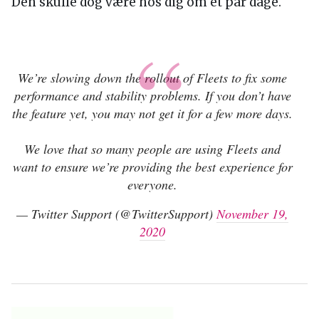
indhold, som forsvinder efter 24 timer.
Vi har dog endnu ikke — som lovet — fået
mulighed for at fleete (eller hvad det nu hedder).
Twitter har nemlig lige skulle fixe nogle bugs,
og har derfor sat hastigheden på flådens
verdensomspændende jomfrutur ned.
Den skulle dog være hos dig om et par dage.
We’re slowing down the rollout of Fleets to fix some
performance and stability problems. If you don’t have
the feature yet, you may not get it for a few more days.