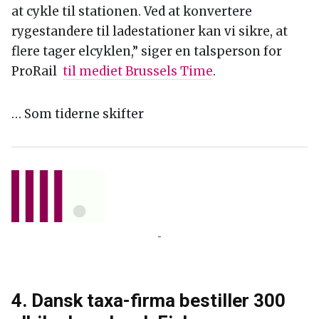
I Holland har man for nylig forbudt rygning på
togstationer.
Men i stedet for at fjerne stolperne med
indbyggede askebægre, er man begyndt at
erstatte skodholderne med opladere til elcykler
.
“Vi vil have folk til at rejse bæredygtigt fra dør
til dør. Ikke kun med tog, men for eksempel ved
at cykle til stationen. Ved at konvertere
rygestandere til ladestationer kan vi sikre, at
flere tager elcyklen,” siger en talsperson for
ProRail
til mediet Brussels Time
.
… Som tiderne skifter