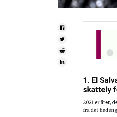
1. El Sal
skattely 
2021 er året, 
fra det heden