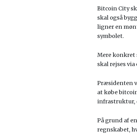
Bitcoin City s
skal også bygg
ligner en mønt
symbolet.
Mere konkret s
skal rejses via
Præsidenten vil
at købe bitcoi
infrastruktur,
På grund af en
regnskabet, hv