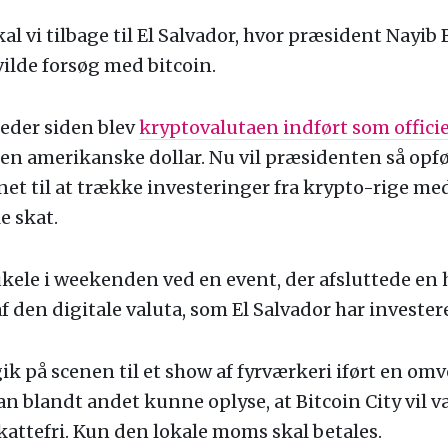
l vi tilbage til El Salvador, hvor præsident Nayib
vilde forsøg med bitcoin.
eder siden blev
kryptovalutaen indført som officie
n amerikanske dollar. Nu vil præsidenten så opfø
et til at trække investeringer fra krypto-rige med
e skat.
ukele i weekenden ved en event, der afsluttede en
 den digitale valuta, som El Salvador har investeret
k på scenen til et show af fyrværkeri iført en om
an blandt andet kunne oplyse, at Bitcoin City vil 
attefri. Kun den lokale moms skal betales.