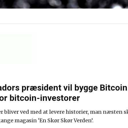
vadors præsident vil bygge Bitcoin 
for bitcoin-investorer
der bliver ved med at levere historier, man næsten 
gange magasin ‘En Skør Skør Verden’.