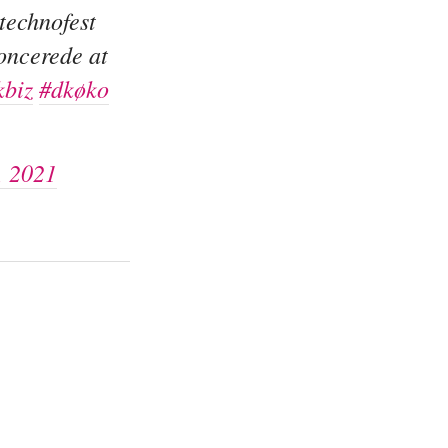
 technofest
oncerede at
kbiz
#dkøko
, 2021