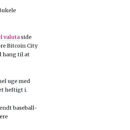
 Bukele
l valuta
side
re Bitcoin City
 hang til at
 hel uge med
 heftigt i.
vendt baseball-
være