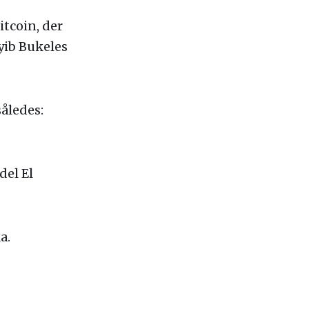
itcoin, der
yib Bukeles
således:
del El
a.