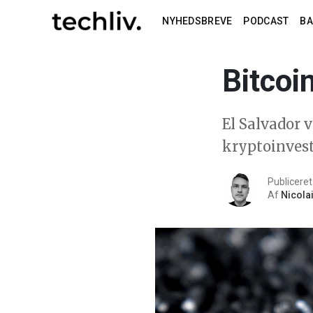
NYHEDSBREVE
PODCAST
B
Bitcoi
El Salvador v
kryptoinvesto
Publicere
Af
Nicola