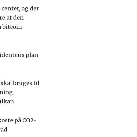
 center, og der
re at den
 bitcoin-
sidentens plan
skal bruges til
ining
ulkan.
koste på CO2-
rad.