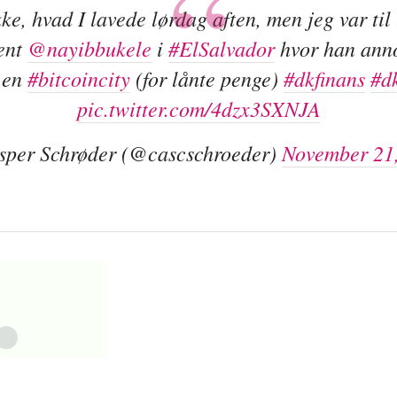
ke, hvad I lavede lørdag aften, men jeg var til
ent
@nayibbukele
i
#ElSalvador
hvor han ann
e en
#bitcoincity
(for lånte penge)
#dkfinans
#d
pic.twitter.com/4dzx3SXNJA
per Schrøder (@cascschroeder)
November 21