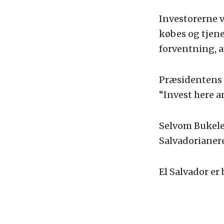
Investorerne v
købes og tjene
forventning, a
Præsidentens s
“Invest here a
Selvom Bukele e
Salvadorianere
El Salvador er