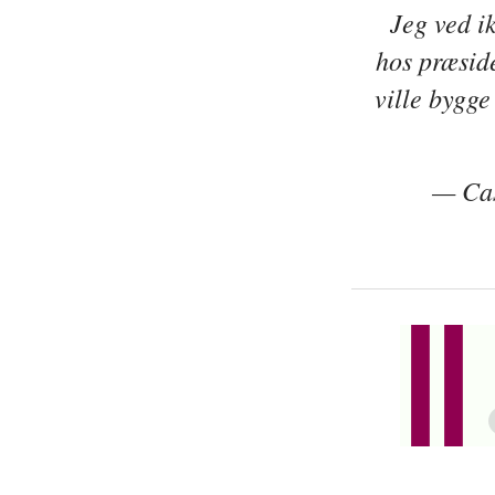
Jeg ved ik
hos præsid
ville bygg
— Cas