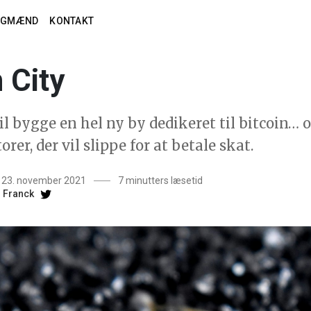
AGMÆND
KONTAKT
n City
il bygge en hel ny by dedikeret til bitcoin… 
rer, der vil slippe for at betale skat.
t 23. november 2021
7 minutters læsetid
i Franck