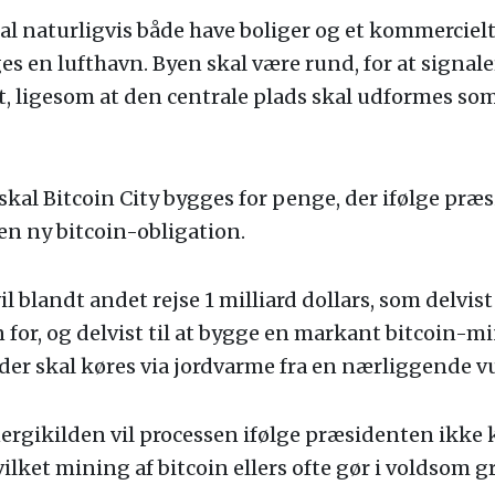
kal naturligvis både have boliger og et kommercielt
es en lufthavn. Byen skal være rund, for at signale
, ligesom at den centrale plads skal udformes som
kal Bitcoin City bygges for penge, der ifølge præ
 en ny bitcoin-obligation.
 blandt andet rejse 1 milliard dollars, som delvist 
n for, og delvist til at bygge en markant bitcoin-m
 der skal køres via jordvarme fra en nærliggende v
ergikilden vil processen ifølge præsidenten ikke 
ilket mining af bitcoin ellers ofte gør i voldsom g