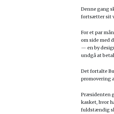
Denne gang ska
fortsætter sit 
For et par mån
om side med de
— en by design
undgå at betal
Det fortalte B
promovering af
Præsidenten gi
kasket, hvor h
fuldstændig sk