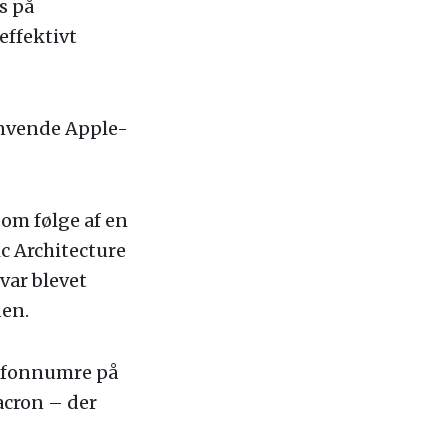
s på
effektivt
anvende Apple-
om følge af en
c Architecture
var blevet
den.
lefonnumre på
cron – der