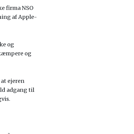
ske firma NSO
ning af Apple-
cke og
rkæmpere og
at ejeren
ld adgang til
vis.