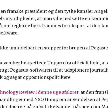
 den franske præsident og den tyske kansler Angel
els myndigheder, at man ville nedsætte en kommis
å, om reglerne bør strammes for eksport af den ko
oftware.
ikke umiddelbart en stopper for brugen af Pegasus
november bekræftede Ungarn fra officielt hold, a
rugt Pegasus-softwaren til at udspionere journalis
k og sågar oppositionspolitikere.
hnology Review i denne uge afsløret
, at den fran
forhandlinger med NSO Group om anvendelsen af Pe
 der dog røg på gulvet i kølvandet på sagen om M