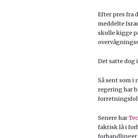
Efter pres fra
meddelte Isra
skulle kigge p
overvågningss
Det satte dog 
Så sent som i 
regering har b
forretningsfol
Senere har
Tec
faktisk lå i 
forhandlinger