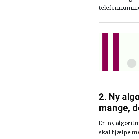
telefonnumme
2. Ny alg
mange, de
En ny algoritm
skal hjælpe me