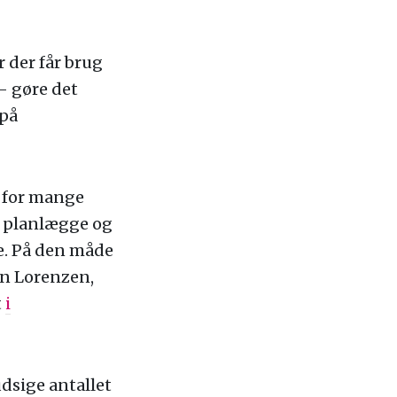
 der får brug
– gøre det
 på
i for mange
e planlægge og
le. På den måde
an Lorenzen,
t
i
dsige antallet