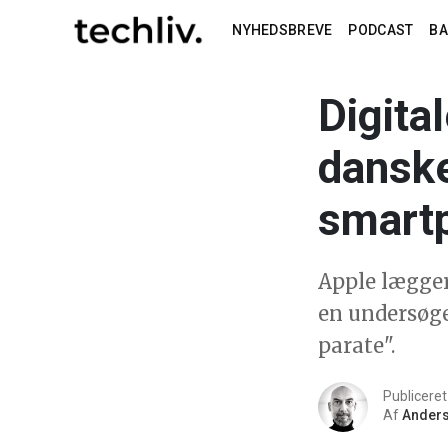
NYHEDSBREVE
PODCAST
B
Digital
danske
smart
Apple lægger
en undersøgel
parate".
Publicere
Af
Anders