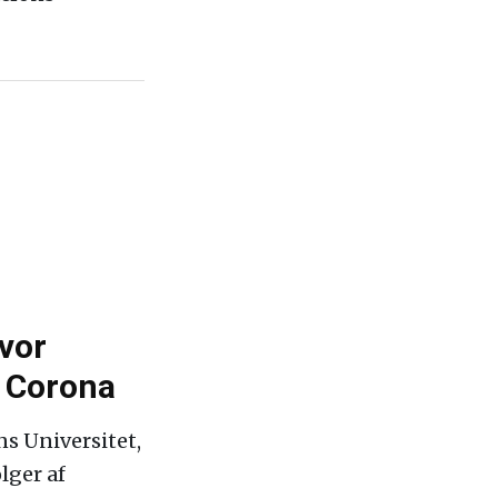
hvor
d Corona
ns Universitet,
lger af