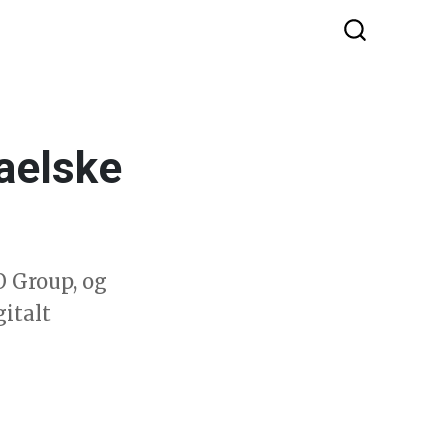
raelske
 Group, og
gitalt