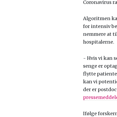
Coronavirus r
Algoritmen kan
for intensiv b
nemmere at ti
hospitalerne.
- Hvis vi kan 
senge er optag
flytte patient
kan vi potenti
der er postdoc
pressemeddel
Ifølge forsker