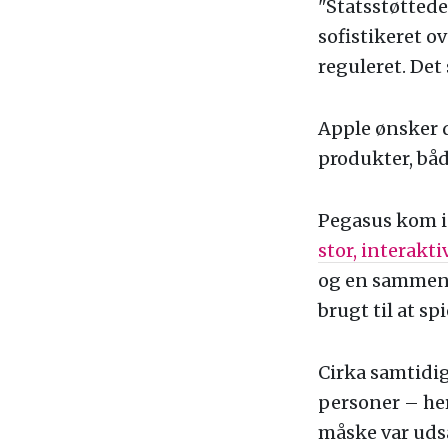
"Statsstøttede
sofistikeret o
reguleret. Det 
Apple ønsker 
produkter, båd
Pegasus kom i
stor, interakt
og en sammensl
brugt til at s
Cirka samtidi
personer – he
måske var uds