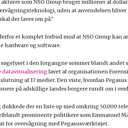
 aktører som NSO Group bruger millioner af dollar
vervågningsteknologi, uden at anvendelsen bliver 
skal der laves om på."
derfor et komplet forbud mod at NSO Group kan 
e hardware og software.
 søgelyset i den forgangne sommer blandt andet s
iv datavisualisering
lavet af organisationen Forensi
utning af 17 medier. Den viste, hvordan Pegasus 
pionere på adskillige landes borgere rundt om i ver
g dukkede der en liste op med omkring 50.000 te
riblandt prominente politikere som Emmanuel Ma
at for overvågning med Pegasusværktøjet.