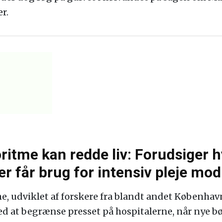
r.
oritme kan redde liv: Forudsiger 
r får brug for intensiv pleje mo
e, udviklet af forskere fra blandt andet Københav
d at begrænse presset på hospitalerne, når nye bø