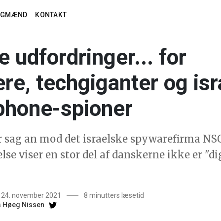
AGMÆND
KONTAKT
e udfordringer... for
re, techgiganter og is
phone-spioner
 sag an mod det israelske spywarefirma NSO
se viser en stor del af danskerne ikke er "di
t 24. november 2021
8 minutters læsetid
 Høeg Nissen