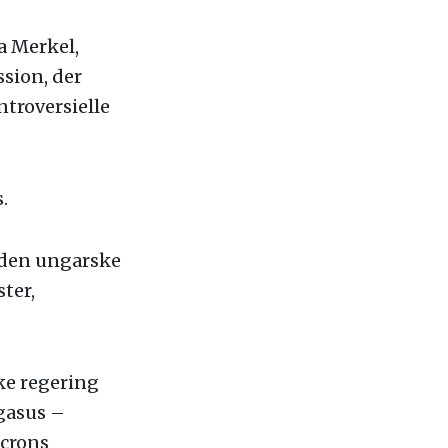
a Merkel,
sion, der
ntroversielle
.
t den ungarske
ter,
ske regering
gasus –
acrons