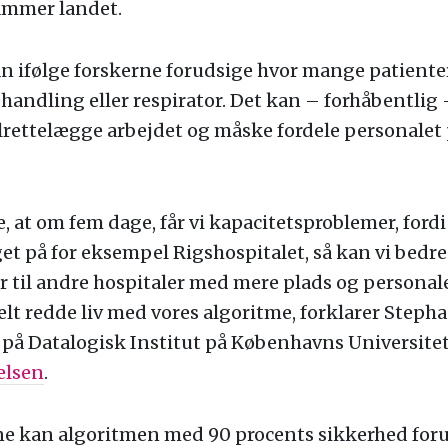
ammer landet.
 ifølge forskerne forudsige hvor mange patienter
ehandling eller respirator. Det kan – forhåbentlig 
lrettelægge arbejdet og måske fordele personalet
se, at om fem dage, får vi kapacitetsproblemer, ford
et på for eksempel Rigshospitalet, så kan vi bedr
er til andre hospitaler med mere plads og persona
elt redde liv med vores algoritme, forklarer Steph
 på Datalogisk Institut på Københavns Universite
elsen
.
ne kan algoritmen med 90 procents sikkerhed foru