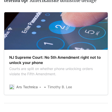
telefon op?
Amerikanske domstole uenige
NJ Supreme Court: No 5th Amendment right not to
unlock your phone
Courts are split on whether phone unlocking orders
violate the Fifth Amendment.
Ars Technica
Timothy B. Lee