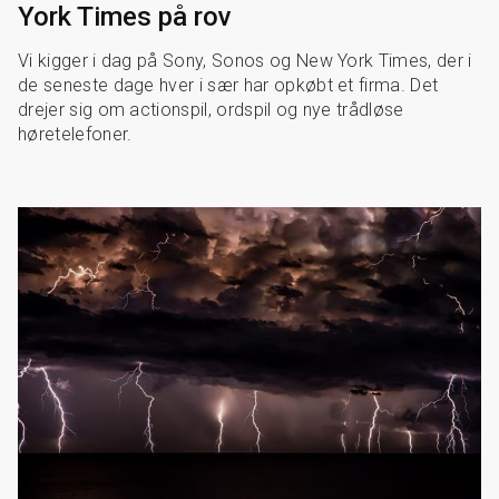
York Times på rov
Vi kigger i dag på Sony, Sonos og New York Times, der i
de seneste dage hver i sær har opkøbt et firma. Det
drejer sig om actionspil, ordspil og nye trådløse
høretelefoner.