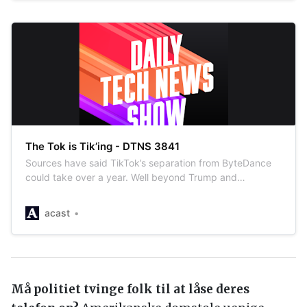
The Tok is Tik’ing - DTNS 3841
Sources have said TikTok’s separation from ByteDance
could take over a year. Well beyond Trump and
Microsoft’s Sept. 15 timeline. What will happen next as
Microsoft continues to negotiate a transition. Starring
acast
Tom Merritt, Sarah Lane, Rob DeMillo, Roger Chang, Joe.
Link to the Show Notes. See acast…
Må politiet tvinge folk til at låse deres