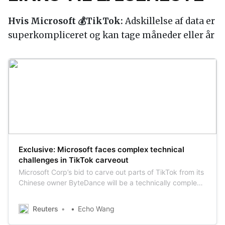
Hvis Microsoft 💰TikTok:
Adskillelse af data er
superkompliceret og kan tage måneder eller år
Exclusive: Microsoft faces complex technical
challenges in TikTok carveout
Microsoft Corp’s bid to carve out parts of TikTok from its
Chinese owner ByteDance will be a technically complex
endeavor that could test the patience of President
Donald Trump’s administration, according to sources
Reuters
Echo Wang
familiar with the setup.