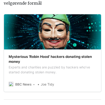
velgørende formål
Mysterious ‘Robin Hood’ hackers donating stolen
money
Experts and charities are puzzled by hackers who’ve
started donating stolen money.
BBC News
Joe Tidy