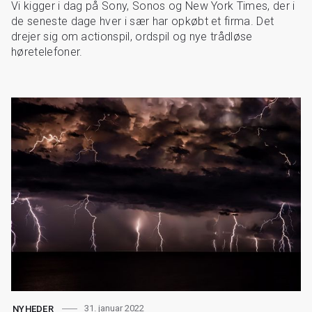
Vi kigger i dag på Sony, Sonos og New York Times, der i
de seneste dage hver i sær har opkøbt et firma. Det
drejer sig om actionspil, ordspil og nye trådløse
høretelefoner.
31. januar 2022
NYHEDER