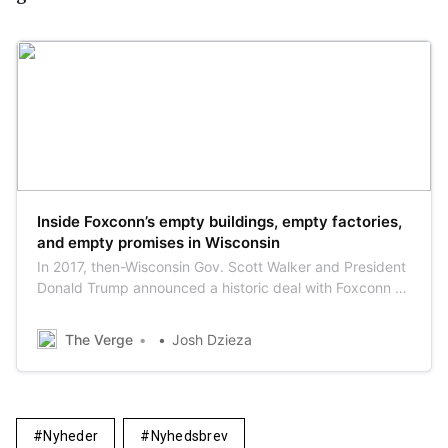
Inside Foxconn’s empty buildings, empty factories,
and empty promises in Wisconsin
In 2017, then-Wisconsin Gov. Scott Walker and President
Donald Trump announced a historic deal with Foxconn to
bring manufacturing jobs to Wisconsin. But none of the
jobs, buildings, or promises have been fulfilled — and
The Verge
Josh Dzieza
they look like they never will. The Verge’s Josh Dzieza
investigates two years …
Nyheder
Nyhedsbrev