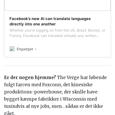
Facebook’s new AI can translate languages
directly into one another
Whether you’re logging on from the US, Brazil, Borneo, or
France, Facebook can translate virtually any written
content published on its platform into the local language
using automated machine translation. In fact, Facebook
Engadget
provides around 20 billion translations everyday for its
News Feed alone. …
Er der nogen hjemme?
The Verge har løbende
fulgt farcen med Foxconn, det kinesiske
produktions-powerhouse, der skulle have
bygget kæmpe fabrikker i Wisconsin med
tusindvis af nye jobs, men…sådan er det ikke
gået.