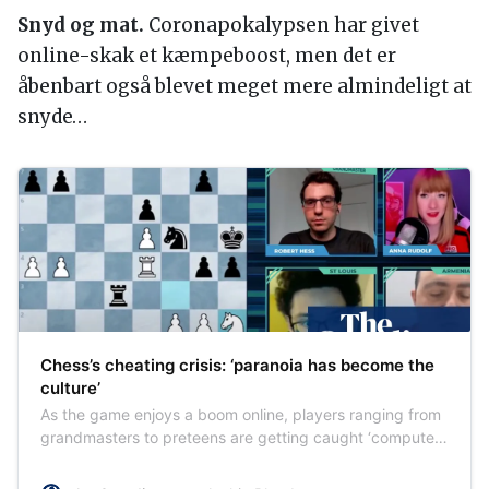
Snyd og mat.
Coronapokalypsen har givet
online-skak et kæmpeboost, men det er
åbenbart også blevet meget mere almindeligt at
snyde…
Chess’s cheating crisis: ‘paranoia has become the
culture’
As the game enjoys a boom online, players ranging from
grandmasters to preteens are getting caught ‘computer
doping’