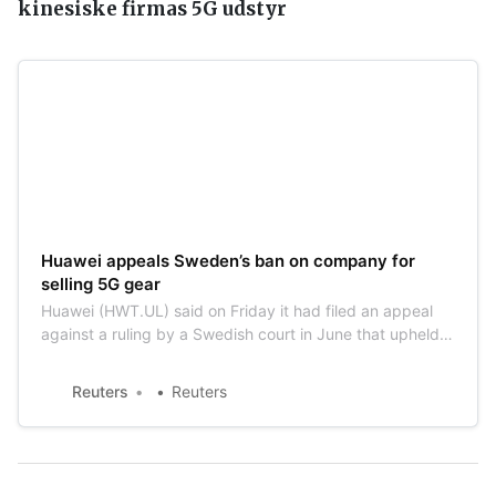
kinesiske firmas 5G udstyr
Huawei appeals Sweden’s ban on company for
selling 5G gear
Huawei (HWT.UL) said on Friday it had filed an appeal
against a ruling by a Swedish court in June that upheld a
ban on the Chinese company for selling 5G equipment in
the country.
Reuters
Reuters