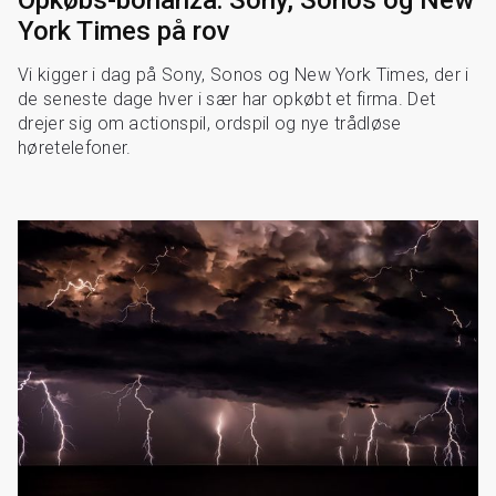
Opkøbs-bonanza: Sony, Sonos og New
York Times på rov
Vi kigger i dag på Sony, Sonos og New York Times, der i
de seneste dage hver i sær har opkøbt et firma. Det
drejer sig om actionspil, ordspil og nye trådløse
høretelefoner.