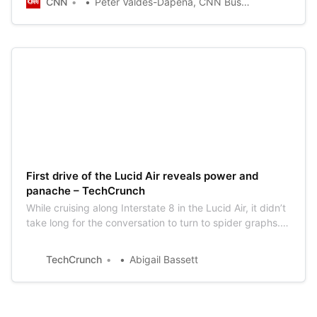
CNN
Peter Valdes-Dapena, CNN Business
rated by the EPA, including Tesla’s Model S Long Range.
First drive of the Lucid Air reveals power and
panache – TechCrunch
While cruising along Interstate 8 in the Lucid Air, it didn’t
take long for the conversation to turn to spider graphs.
Spider graphs offer a quick glimpse of how various
factors like power, performance, weight and
TechCrunch
Abigail Bassett
aerodynamics interact with one another. For the engineer
sitting in the passeng…