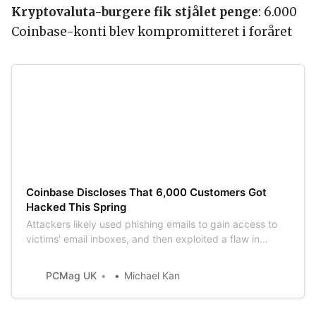
Kryptovaluta-burgere fik stjålet penge
: 6.000
Coinbase-konti blev kompromitteret i foråret
Coinbase Discloses That 6,000 Customers Got
Hacked This Spring
Attackers likely used phishing emails to gain access to
victims’ email inboxes, and then exploited a flaw in
Coinbase’s two-factor SMS system to break into
Coinbase user accounts.
PCMag UK
Michael Kan