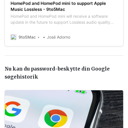
HomePod and HomePod mini to support Apple
Music Lossless - 9to5Mac
HomePod and HomePod mini will receive a software
update in the future to support Lossless audio quality
natively, Apple says in a document.
9to5Mac
José Adorno
Nu kan du password-beskytte din Google
søgehistorik