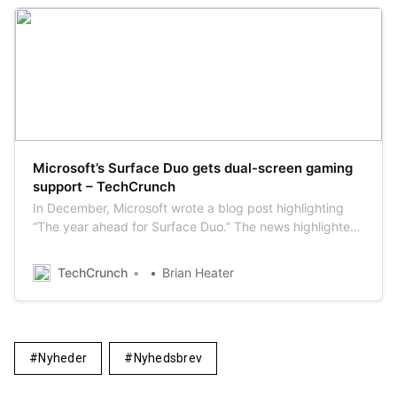
Microsoft’s Surface Duo gets dual-screen gaming
support – TechCrunch
In December, Microsoft wrote a blog post highlighting
“The year ahead for Surface Duo.” The news highlighted
the dual-screen device’s upcoming availability outside
the U.S. (including Canada, the U.K., France and
TechCrunch
Brian Heater
Germany this year), as well as a smattering of features.
It’s been pretty well acknowl…
Nyheder
Nyhedsbrev