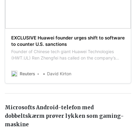
EXCLUSIVE Huawei founder urges shift to software
to counter U.S. sanctions
Founder of Chinese tech giant Huawei Technologies
(HWT.UL) Ren Zhengfei has called on the company’s
staff to “dare to lead the world” in software as the
company seeks growth beyond the hardware operations
Reuters
David Kirton
that U.S. sanctions have crippled.
Microsofts Android-telefon med
dobbeltskærm prøver lykken som gaming-
maskine