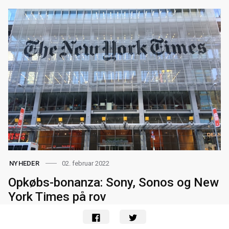
02. februar 2022
NYHEDER
Opkøbs-bonanza: Sony, Sonos og New
York Times på rov
Vi kigger i dag på Sony, Sonos og New York Times, der i
de seneste dage hver i sær har opkøbt et firma. Det