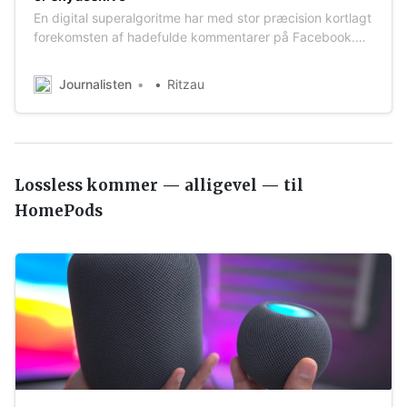
En digital superalgoritme har med stor præcision kortlagt
forekomsten af hadefulde kommentarer på Facebook.
Algoritmen er udviklet af det danske analysebureau
Analyse & Tal, som vil udbrede værktøjet i kampen mod
Journalisten
Ritzau
den aggressive tone på nettet. Det skriver Politiken. Det
er den foreløbig mest omfatte…
Lossless kommer — alligevel — til
HomePods