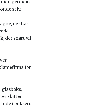
tannien gennem
onde selv.
agne, der har
rede
 der snart vil
iver
klamefirma for
n glasboks,
ter skifter
 inde i boksen.