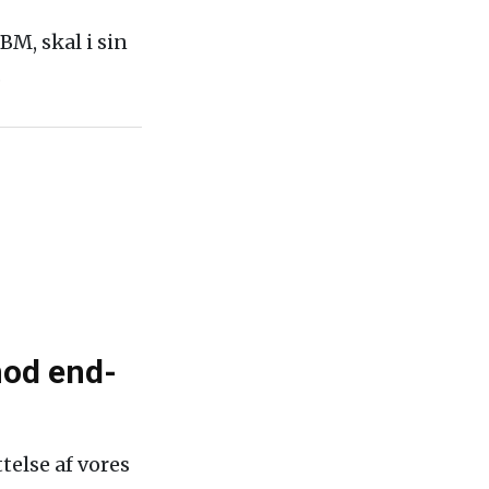
BM, skal i sin
.
mod end-
else af vores