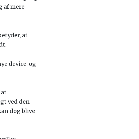
 af mere
etyder, at
dt.
ye device, og
 at
agt ved den
kan dog blive