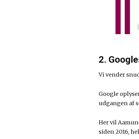
2. Google
Vi vender snud
Google oplyser
udgangen af s
Her vil Aamun
siden 2016, hel