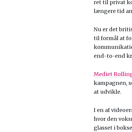
ret til priva
længere tid an
Nu er det bri
til formål at 
kommunikation
end-to-end k
Mediet Rollin
kampagnen, so
at udvikle.
I en af videoe
hvor den voksn
glasset i boks