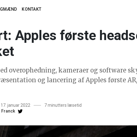
AGMÆND
KONTAKT
t: Apples første heads
ket
ed overophedning, kameraer og software sk
ræsentation og lancering af Apples første A
 17. januar 2022
7 minutters læsetid
i Franck