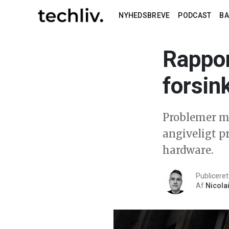
NYHEDSBREVE
PODCAST
B
Rappor
forsin
Problemer m
angiveligt p
hardware.
Publiceret
Af
Nicola