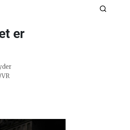
et er
yder
R/VR