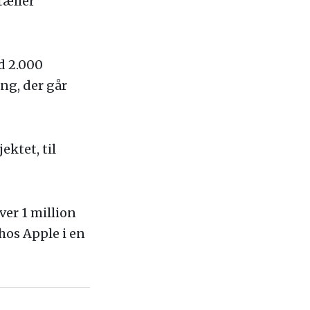
rtæller
d 2.000
ng, der går
ktet, til
ver 1 million
 hos Apple i en