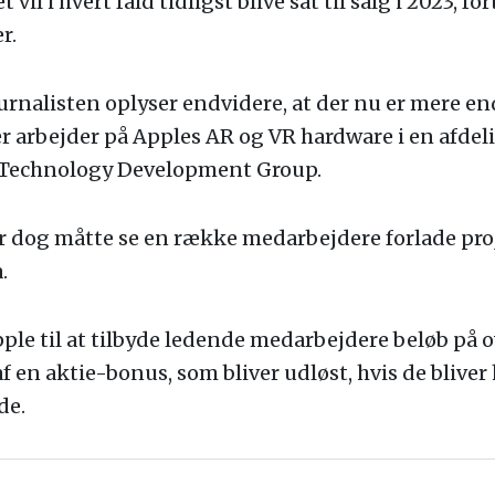
vil i hvert fald tidligst blive sat til salg i 2023, fo
r.
nalisten oplyser endvidere, at der nu er mere en
 arbejder på Apples AR og VR hardware i en afdeli
 Technology Development Group.
 dog måtte se en række medarbejdere forlade proje
.
pple til at tilbyde ledende medarbejdere beløb på o
f en aktie-bonus, som bliver udløst, hvis de bliver
de.