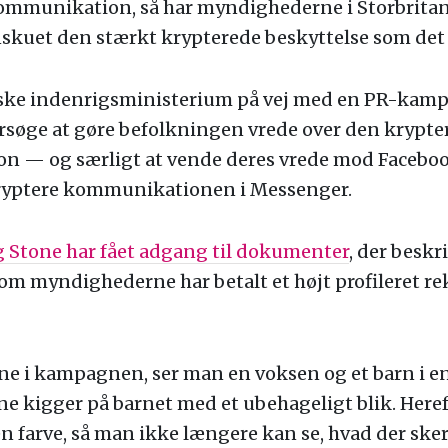
t kommunikation, så har myndighederne i Storbri
skuet den stærkt krypterede beskyttelse som det 
tiske indenrigsministerium på vej med en PR-kamp
forsøge at gøre befolkningen vrede over den krypte
 — og særligt at vende deres vrede mod Facebook,
ryptere kommunikationen i Messenger.
g Stone har fået adgang til dokumenter
, der beskr
m myndighederne har betalt et højt profileret re
rne i kampagnen, ser man en voksen og et barn i e
e kigger på barnet med et ubehageligt blik. Heref
en farve, så man ikke længere kan se, hvad der sker