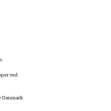
m.
pper ved
le Danmark