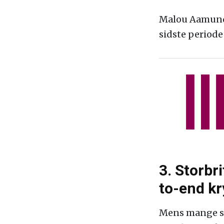
Malou Aamund, 
sidste periode 
3. Storb
to-end kr
Mens mange se