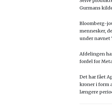
Selve produktet 
Gurmans kilde
Bloomberg-jour
mennesker, der
under navnet
Afdelingen har
fordel for Meta
Det har fået A
kroner i form a
længere perio