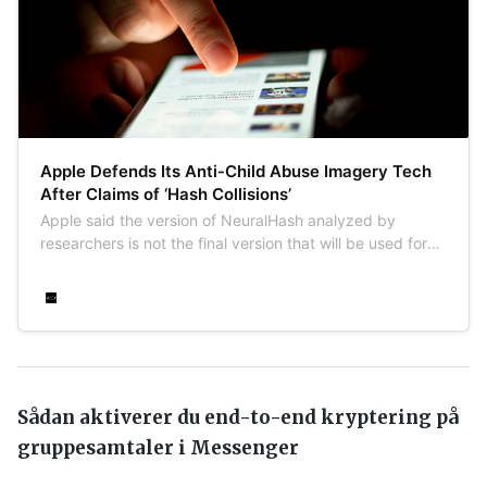
Apple Defends Its Anti-Child Abuse Imagery Tech
After Claims of ‘Hash Collisions’
Apple said the version of NeuralHash analyzed by
researchers is not the final version that will be used for
iCloud Photos CSAM detection.
Sådan aktiverer du end-to-end kryptering på
gruppesamtaler i Messenger