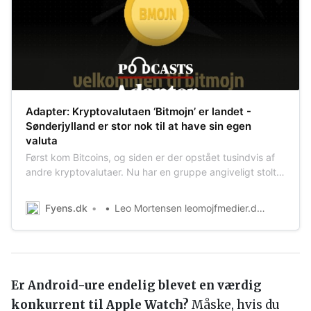
Adapter: Kryptovalutaen ‘Bitmojn’ er landet -
Sønderjylland er stor nok til at have sin egen
valuta
Først kom Bitcoins, og siden er der opstået tusindvis af
andre kryptovalutaer. Nu har en gruppe angiveligt stolte,
men anonyme sønderjyder, skabt en sønderjysk model
ved navn Bitmojn. Og mønten repræsenterer mere end
Fyens.dk
Leo Mortensen leomojfmedier.dk, Janus Fabricius Nielsen
bare en joke, vurderer eksperter.
Er Android-ure endelig blevet en værdig
konkurrent til Apple Watch?
Måske, hvis du