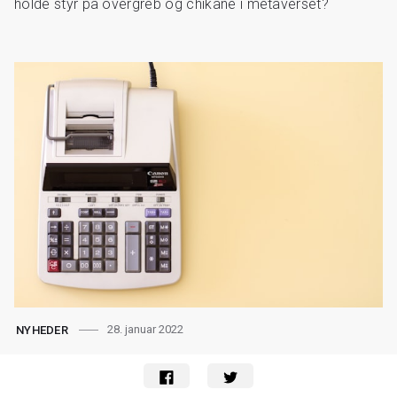
holde styr på overgreb og chikane i metaverset?
28. januar 2022
NYHEDER
Optur og nedtur i regnskabsland: Apple
smadrer sin egen rekord — igen