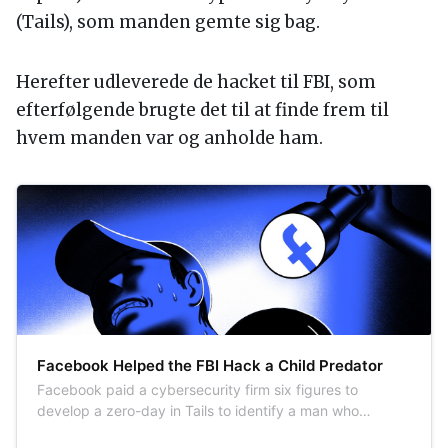
(Tails), som manden gemte sig bag.
Herefter udleverede de hacket til FBI, som
efterfølgende brugte det til at finde frem til
hvem manden var og anholde ham.
Facebook Helped the FBI Hack a Child Predator
Facebook paid a cybersecurity firm six figures to
develop a zero-day in Tails to identify a man who
extorted and threatened girls.