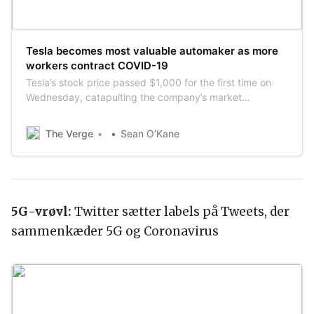
Tesla becomes most valuable automaker as more
workers contract COVID-19
Tesla’s stock price passed $1,000 for the first time on
Wednesday, catapulting the company’s market
capitalization above Toyota’s and making it the most
valuable automaker in the world. But like other
The Verge
Sean O’Kane
automakers, the company is now dealing with new
COVID-19 cases.
5G-vrøvl:
Twitter sætter labels på Tweets, der
sammenkæder 5G og Coronavirus