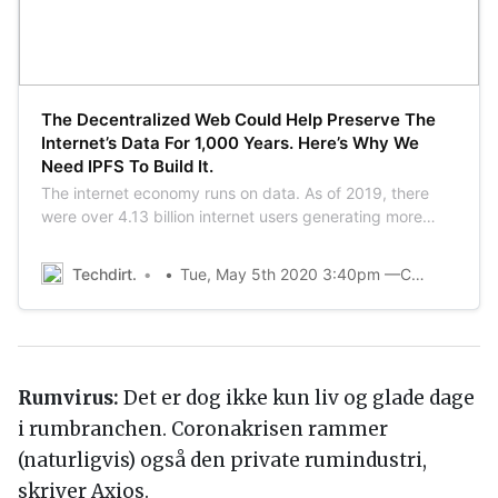
The Decentralized Web Could Help Preserve The
Internet’s Data For 1,000 Years. Here’s Why We
Need IPFS To Build It.
The internet economy runs on data. As of 2019, there
were over 4.13 billion internet users generating more
than 2.5 quintillion bytes of data per day. By the end of
2020, there will be 40 times more bytes of data than
Techdirt.
Tue, May 5th 2020 3:40pm —Carson Farmer
there are stars to observe in...
Rumvirus:
Det er dog ikke kun liv og glade dage
i rumbranchen. Coronakrisen rammer
(naturligvis) også den private rumindustri,
skriver Axios.