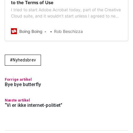
to the Terms of Use
I tried to start Adobe Acrobat today, part of the Creative
Cloud suite, and it wouldn’t start unless I agreed to new
Terms of Use. But to read the Terms of Use, I had to
agree to the Terms of…
Boing Boing
Rob Beschizza
Nyhedsbrev
Forrige artikel
Bye bye butterfly
Næste artikel
“Vi er ikke internet-politiet”