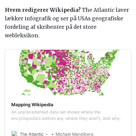
Hvem redigerer Wikipedia?
The Atlantic laver
lækker infografik og ser på USAs geografiske
fordeling af skribenter på det store
webleksikon.
Mapping Wikipedia
An unprecedented data set shows where the
encyclopedia’s editors are, where they aren’t, and why.
The Atlantic
Michael Mandiberg