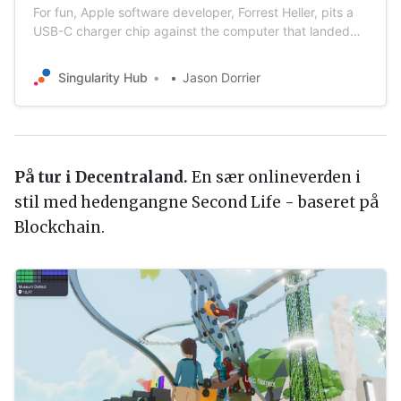
For fun, Apple software developer, Forrest Heller, pits a
USB-C charger chip against the computer that landed
astronauts on the moon. Here’s what he found.
Singularity Hub
Jason Dorrier
På tur i Decentraland.
En sær onlineverden i
stil med hedengangne Second Life - baseret på
Blockchain.