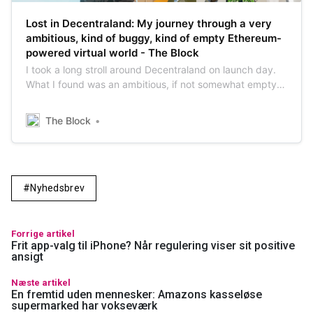
Lost in Decentraland: My journey through a very
ambitious, kind of buggy, kind of empty Ethereum-
powered virtual world - The Block
I took a long stroll around Decentraland on launch day.
What I found was an ambitious, if not somewhat empty
and somewhat buggy, virtual world.
The Block
Nyhedsbrev
Forrige artikel
Frit app-valg til iPhone? Når regulering viser sit positive
ansigt
Næste artikel
En fremtid uden mennesker: Amazons kasseløse
supermarked har vokseværk