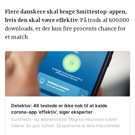
Flere danskere skal bruge Smittestop-appen,
hvis den skal være effektiv
: På trods af 800.000
downloads, er der kun fire procents chance for
et match
Detektor: 46 testede er ikke nok til at kalde
corona-app ‘effektiv’, siger eksperter
Sundheds- og ældreminister Magnus Heunicke kalder
tallene ‘en god nyhed’. Eksperterne er ikke imponerede.