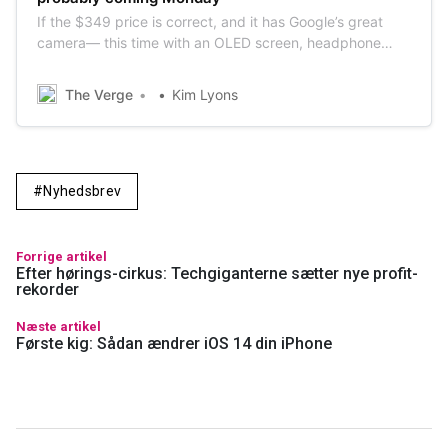
If the $349 price is correct, and it has Google’s great
camera— this time with an OLED screen, headphone
jack, and a very-good-enough processor— then the
Pixel 4A will be a tough deal to beat for those who don’t
The Verge
Kim Lyons
need a premium phone.
Nyhedsbrev
Forrige artikel
Efter hørings-cirkus: Techgiganterne sætter nye profit-
rekorder
Næste artikel
Første kig: Sådan ændrer iOS 14 din iPhone