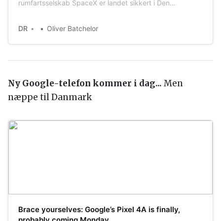
rumfartsselskab SpaceX er landet sikkert i Den
Mexicanske Golf efter 64 dage i rummet.
DR
Oliver Batchelor
Ny Google-telefon kommer i dag...
Men
næppe til Danmark
Brace yourselves: Google’s Pixel 4A is finally,
probably coming Monday