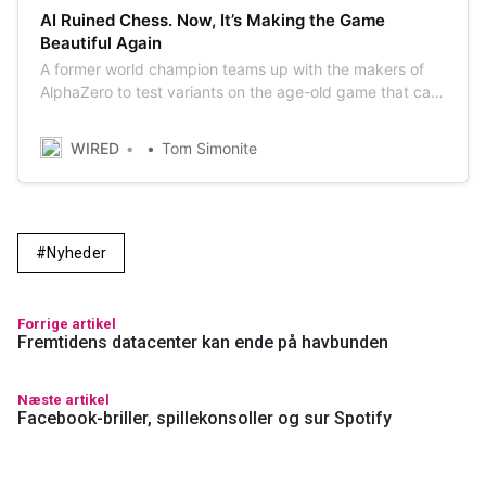
AI Ruined Chess. Now, It’s Making the Game
Beautiful Again
A former world champion teams up with the makers of
AlphaZero to test variants on the age-old game that can
jolt players into creative patterns.
WIRED
Tom Simonite
Nyheder
Forrige artikel
Fremtidens datacenter kan ende på havbunden
Næste artikel
Facebook-briller, spillekonsoller og sur Spotify