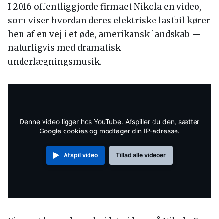
I 2016 offentliggjorde firmaet Nikola en video,
som viser hvordan deres elektriske lastbil kører
hen af en vej i et øde, amerikansk landskab —
naturligvis med dramatisk
underlægningsmusik.
Denne video ligger hos YouTube. Afspiller du den, sætter
Google cookies og modtager din IP-adresse.
Afspil video
Tillad alle videoer