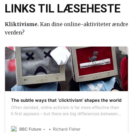
LINKS TIL LÆSEHESTE
Kliktivisme.
Kan dine online-aktiviteter ændre
verden?
The subtle ways that ‘clicktivism’ shapes the world
Often derided, online activism is far more effective than
it first appears – but there are big differences between
how the political left and right deploy it to spread ideas.
BBC Future
Richard Fisher