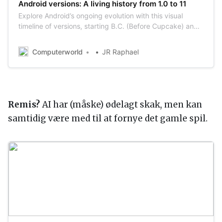
Android versions: A living history from 1.0 to 11
Explore Android’s ongoing evolution with this visual
timeline of versions, starting B.C. (Before Cupcake) and
going all the way to 2020′s Android 11 release.
Computerworld
JR Raphael
Remis?
AI har (måske) ødelagt skak, men kan
samtidig være med til at fornye det gamle spil.