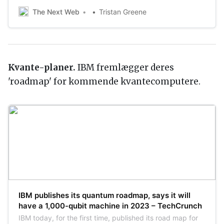
proper simulator, we can teach AI to drive cars without
The Next Web
Tristan Greene
ever putting a single human in danger. Just about every
AI company trains th…
Kvante-planer.
IBM fremlægger deres
'roadmap' for kommende kvantecomputere.
IBM publishes its quantum roadmap, says it will
have a 1,000-qubit machine in 2023 – TechCrunch
IBM today, for the first time, published its road map for