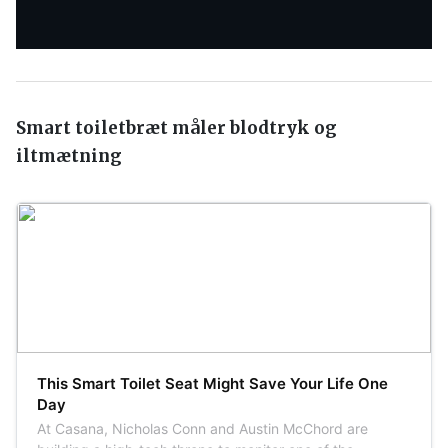
Smart toiletbræt måler blodtryk og
iltmætning
This Smart Toilet Seat Might Save Your Life One
Day
At Casana, Nicholas Conn and Austin McChord are