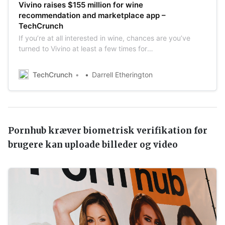
Vivino raises $155 million for wine
recommendation and marketplace app –
TechCrunch
If you’re at all interested in wine, chances are you’ve
turned to Vivino at least a few times for
recommendations. The app and the company behind it
have been helping people enjoy better wine since 2010,
TechCrunch
Darrell Etherington
and now the startup has raised $155 million with its
Series D round — a sum over twice as […]
Pornhub kræver biometrisk verifikation før
brugere kan uploade billeder og video