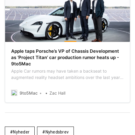
Apple taps Porsche’s VP of Chassis Development
as ‘Project Titan’ car production rumor heats up -
9to5Mac
Apple Car rumors may have taken a backseat to
augmented reality headset ambitions over the last year,
but recent reports show the ambitious project to put
Apple technology on the road is alive and well. New
9to5Mac
Zac Hall
today is news of a prominent hire at Apple: Porsche’s
Vice President of Chassis Development. …
Nyheder
Nyhedsbrev