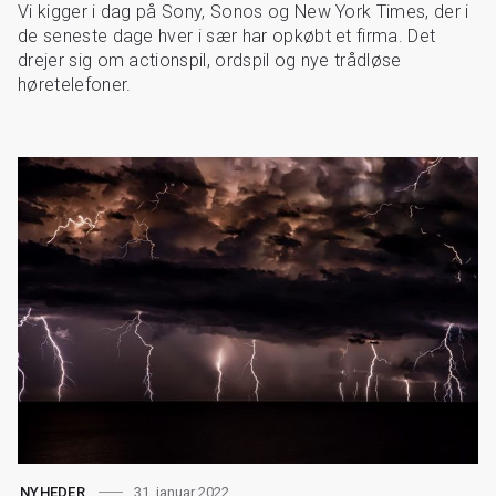
Vi kigger i dag på Sony, Sonos og New York Times, der i
de seneste dage hver i sær har opkøbt et firma. Det
drejer sig om actionspil, ordspil og nye trådløse
høretelefoner.
31. januar 2022
NYHEDER