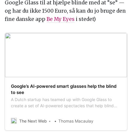
Google Glass til at hjælpe blinde med at “se” —
og har du ikke 1500 Euro, så kan du jo bruge den
fine danske app
Be My Eyes
i stedet)
Google’s AI-powered smart glasses help the blind
to see
A Dutch startup has teamed up with Google Glass to
create a set of AI-powered spectacles that help blind
and visually-impaired people to see. The glasses extract
visual information from images of people, belongings,
The Next Web
Thomas Macaulay
and public transport, and then speaks about them out
loud. It can read text from boo…