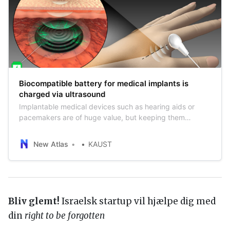
Biocompatible battery for medical implants is
charged via ultrasound
Implantable medical devices such as hearing aids or
pacemakers are of huge value, but keeping them
charged up can involve clunky external power sources
or repeated invasive surgeries to replace depleted
New Atlas
KAUST
batteries. Scientists in Saudi Arabia are putting forward a
potential solution to this problem,…
Bliv glemt!
Israelsk startup vil hjælpe dig med
din
right to be forgotten