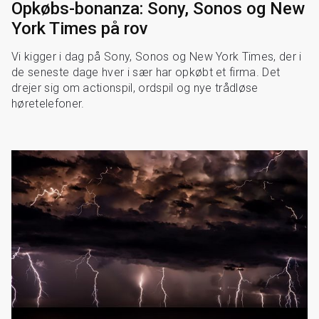
Opkøbs-bonanza: Sony, Sonos og New
York Times på rov
Vi kigger i dag på Sony, Sonos og New York Times, der i
de seneste dage hver i sær har opkøbt et firma. Det
drejer sig om actionspil, ordspil og nye trådløse
høretelefoner.